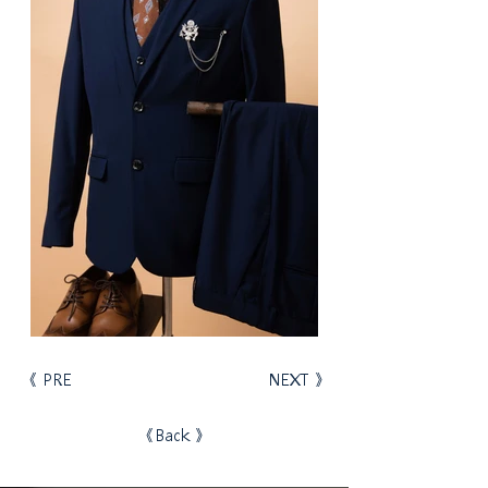
《 PRE
NEXT 》
《Back 》